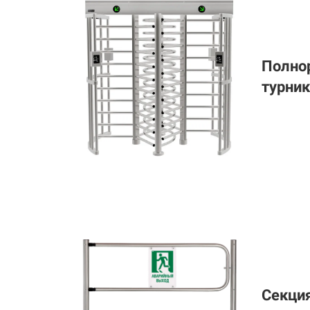
Полно
турни
Секци