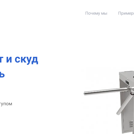
Почему мы
Пример
 и скуд
ь
тупом