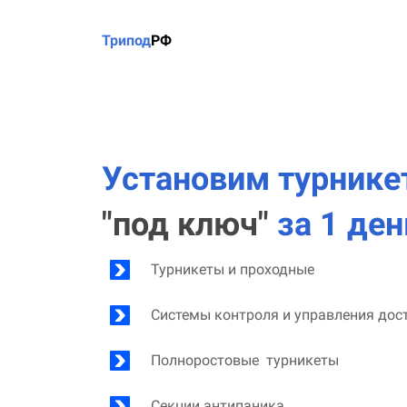
Трипод
РФ
Установим
турникет
"под ключ"
за 1 ден
Турникеты и проходные
Системы контроля и управления дос
Полноростовые турникеты
Секции антипаника