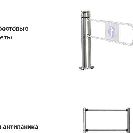
ростовые
кеты
я антипаника